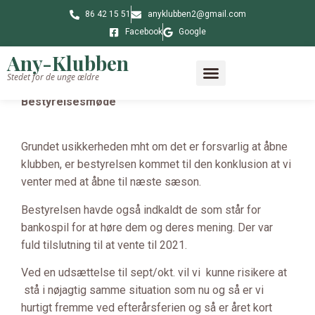
86 42 15 51
anyklubben2@gmail.com
Facebook
Google
Any-Klubben
Stedet for de unge ældre
Bestyrelsesmøde
Klubbens historie
Grundet usikkerheden mht om det er forsvarlig at åbne
klubben, er bestyrelsen kommet til den konklusion at vi
venter med at åbne til næste sæson.
Bestyrelsen havde også indkaldt de som står for
bankospil for at høre dem og deres mening. Der var
fuld tilslutning til at vente til 2021.
Ved en udsættelse til sept/okt. vil vi kunne risikere at
stå i nøjagtig samme situation som nu og så er vi
hurtigt fremme ved efterårsferien og så er året kort