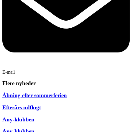
E-mail
Flere nyheder
Åbning efter sommerferien
Efterårs udflugt
Any-klubben
Any-klubben