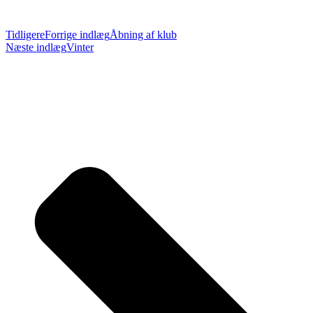
Tidligere
Forrige indlæg
Åbning af klub
Næste indlæg
Vinter