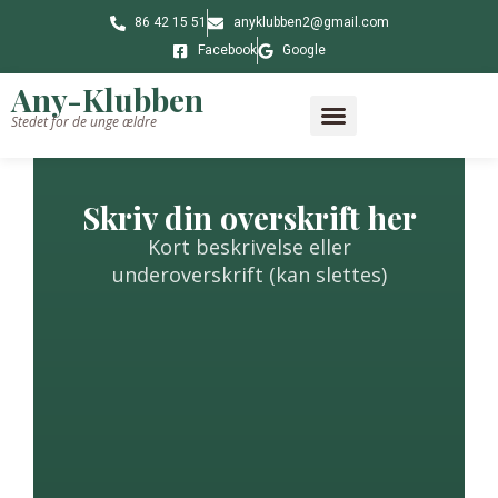
86 42 15 51
anyklubben2@gmail.com
Facebook
Google
Any-Klubben
Stedet for de unge ældre
Klubbens historie
Skriv din overskrift her
Kort beskrivelse eller
underoverskrift (kan slettes)