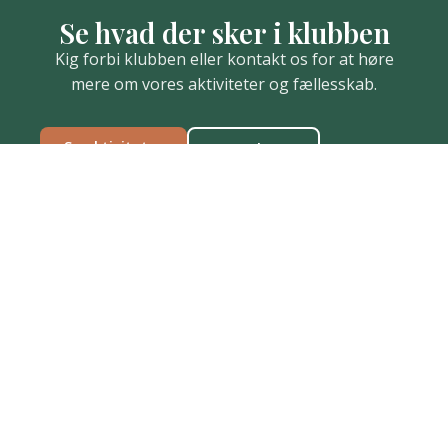
Se hvad der sker i klubben
Kig forbi klubben eller kontakt os for at høre
mere om vores aktiviteter og fællesskab.
Se aktiviteter
Kontakt os
ANY-Klubben
Slyngborggade 21, 1.sal
8900 Randers C
86 42 15 51
anyklubben2@gmail.com