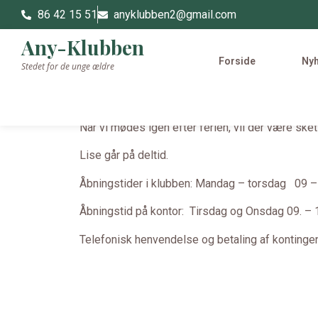
86 42 15 51
anyklubben2@gmail.com
Any-Klubben
Forside
Ny
Stedet for de unge ældre
Når vi mødes igen efter ferien, vil der være ske
Lise går på deltid.
Åbningstider i klubben: Mandag – torsdag 09 –
Åbningstid på kontor: Tirsdag og Onsdag 09. – 
Telefonisk henvendelse og betaling af kontingen