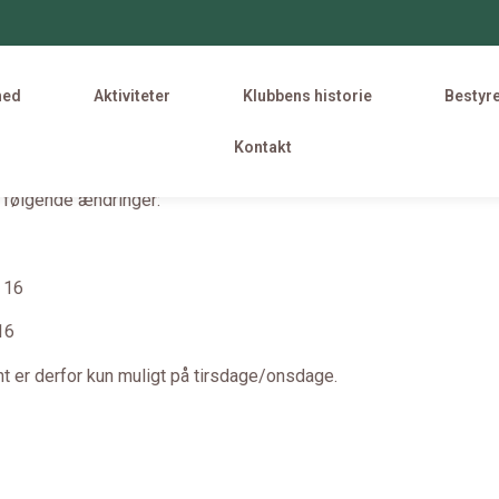
hed
Aktiviteter
Klubbens historie
Bestyr
Kontakt
t følgende ændringer:
 16
16
t er derfor kun muligt på tirsdage/onsdage.