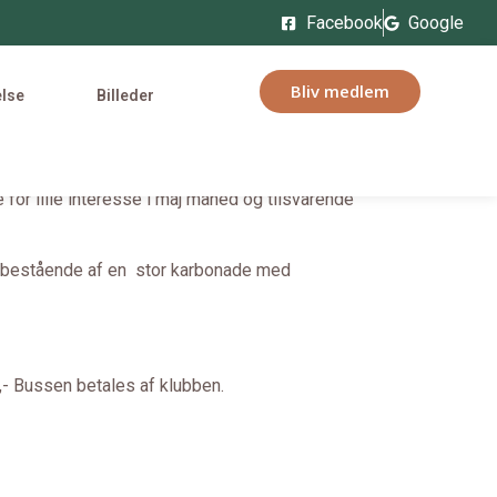
Facebook
Google
Bliv medlem
else
Billeder
 for lille interesse i maj måned og tilsvarende
dag bestående af en stor karbonade med
0,- Bussen betales af klubben.