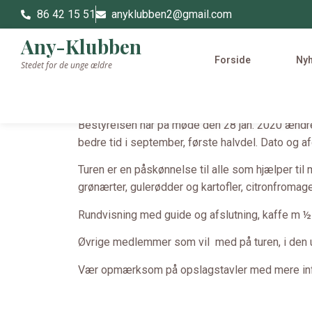
86 42 15 51
anyklubben2@gmail.com
Any-Klubben
Forside
Ny
Stedet for de unge ældre
Bestyrelsen har på møde den 28 jan. 2020 ændret f
bedre tid i september, første halvdel. Dato og af
Turen er en påskønnelse til alle som hjælper ti
grønærter, gulerødder og kartofler, citronfromage
Rundvisning med guide og afslutning, kaffe m 
Øvrige medlemmer som vil med på turen, i den uds
Vær opmærksom på opslagstavler med mere info