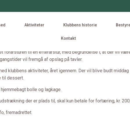
hed
Aktiviteter
Klubbens historie
Bestyr
Kontakt
orårsturen til en efterårstur, med begrundelse i, at der vil være
gangstider vil fremgå af opslag på tavler.
l med klubbens aktiviteter, året igennem. Der vil blive budt mid
 til dessert.
½ hjemmebagt bolle og lagkage.
trækning der er plads til, skal kun betale for fortæring, kr. 20
, fremadrettet.